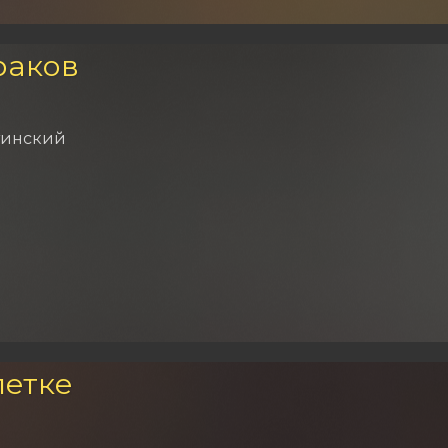
раков
тинский
летке