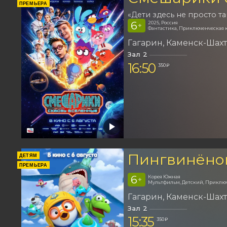
ПРЕМЬЕРА
«Дети здесь не просто та
6
2025, Россия
+
Фантастика, Приключенческая 
Гагарин
Каменск-Шах
Зал 2
16:50
350 ₽
Пингвинёно
ДЕТЯМ
ПРЕМЬЕРА
6
Корея Южная
+
Мультфильм, Детский, Приклю
Гагарин
Каменск-Шах
Зал 2
15:35
350 ₽