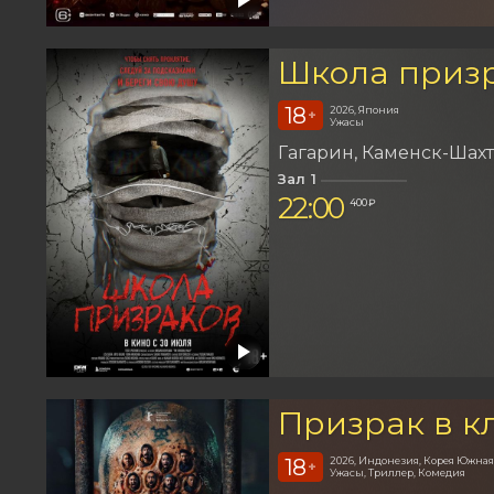
Школа приз
18
2026, Япония
+
Ужасы
Гагарин
Каменск-Шах
Зал 1
22:00
400 ₽
Призрак в к
18
2026, Индонезия, Корея Южная
+
Ужасы, Триллер, Комедия