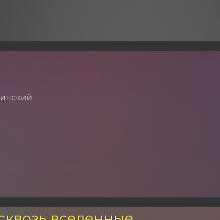
тинский
сквозь вселенные