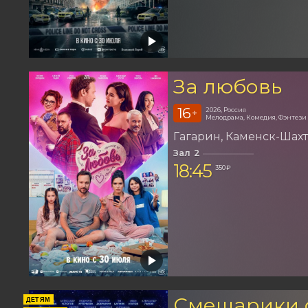
За любовь
16
2026, Россия
+
Мелодрама, Комедия, Фэнтези
Гагарин
Каменск-Шах
Зал 2
18:45
350 ₽
Смешарики 
ДЕТЯМ