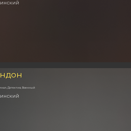
тинский
ондон
инал, Детектив, Военный
тинский