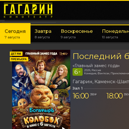
Сегодня
Завтра
Воскресенье
Понедель
7 августа
8 августа
9 августа
10 августа
Последний б
ДЕТЯМ
ПРЕМЬЕРА
«Главный замес года»
6
2026, Россия
+
Комедия, Фэнтези, Приключен
Гагарин
Каменск-Шах
Зал 1
16:00
18:00
350 ₽
350