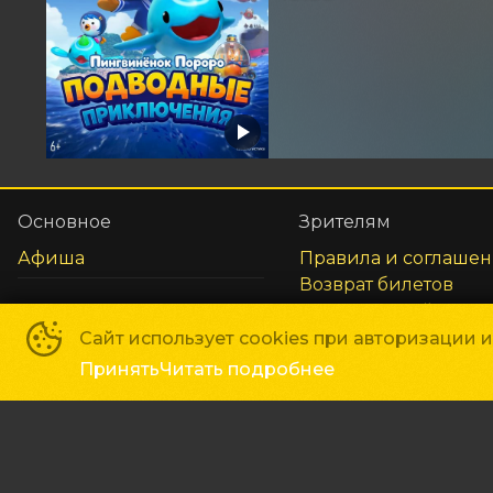
Основное
Зрителям
Афиша
Правила и соглаше
Возврат билетов
Оплата картой
Реквизиты
Сайт использует cookies при авторизации 
Принять
Читать подробнее
Сеть кинотеатров «Галактика»
©
2018-
2026