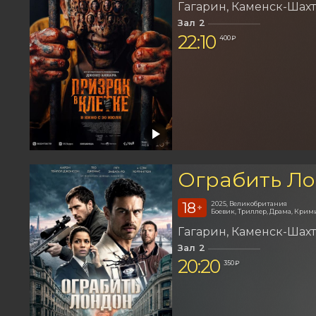
Гагарин
Каменск-Шах
Зал 2
22:10
400 ₽
Ограбить Л
18
2025, Великобритания
+
Боевик, Триллер, Драма, Крим
Гагарин
Каменск-Шах
Зал 2
20:20
350 ₽