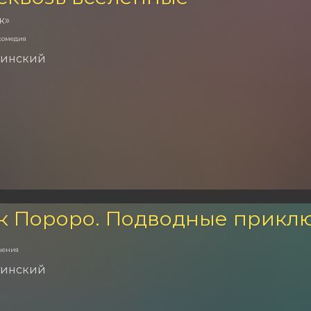
к»
комедия
тинский
к Пороро. Подводные прикл
чения
тинский