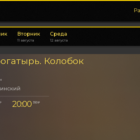
Р
ник
Вторник
Среда
11 августа
12 августа
огатырь. Колобок
ия
тинский
20:00
 ₽
350 ₽