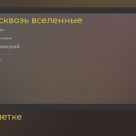
сквозь вселенные
к»
комедия
тинский
₽
летке