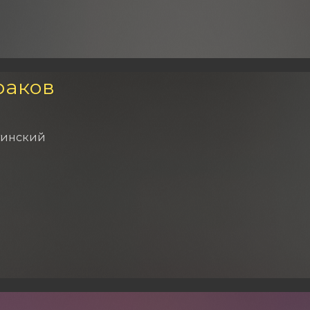
раков
тинский