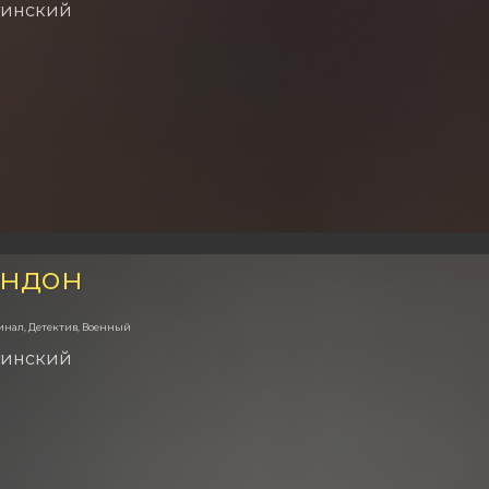
тинский
ондон
инал, Детектив, Военный
тинский