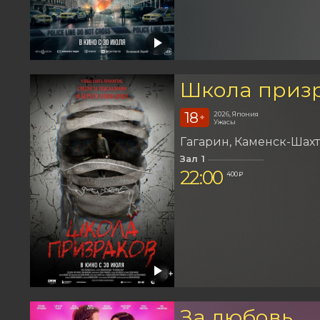
Школа приз
18
2026, Япония
+
Ужасы
Гагарин
Каменск-Шах
Зал 1
22:00
400 ₽
За любовь