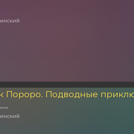
тинский
к Пороро. Подводные прикл
чения
тинский