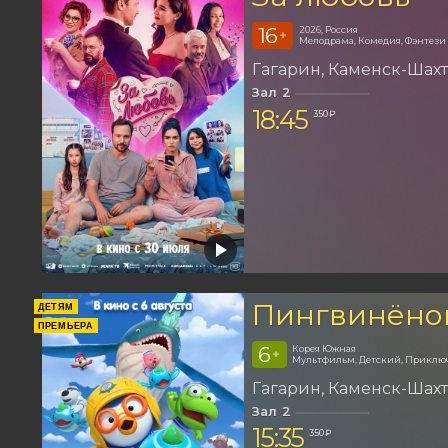
16
2026, Россия
+
Мелодрама, Комедия, Фэнтези
Гагарин
Каменск-Шах
Зал 2
18:45
350 ₽
Пингвинёно
ДЕТЯМ
ПРЕМЬЕРА
6
Корея Южная
+
Мультфильм, Детский, Приклю
Гагарин
Каменск-Шах
Зал 2
15:35
350 ₽