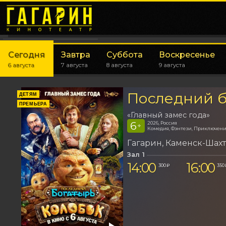
Сегодня
Завтра
Суббота
Воскресенье
6 августа
7 августа
8 августа
9 августа
Последний б
ДЕТЯМ
ПРЕМЬЕРА
«Главный замес года»
6
2026, Россия
+
Комедия, Фэнтези, Приключен
Гагарин
Каменск-Шах
Зал 1
14:00
16:00
300 ₽
350