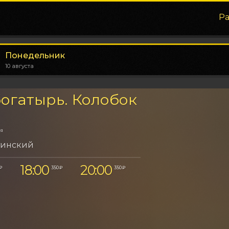
Р
Понедельник
10 августа
огатырь. Колобок
ия
тинский
18:00
20:00
 ₽
350 ₽
350 ₽