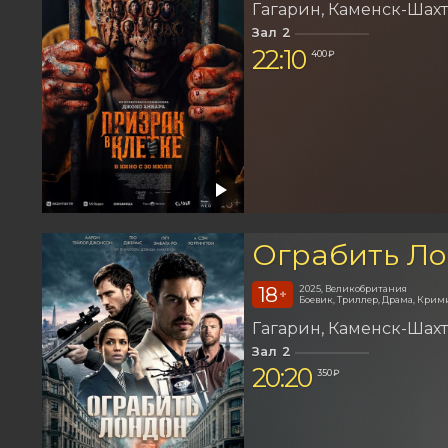
Гагарин
Каменск-Шах
Зал 2
22:10
400 ₽
Ограбить Л
18
2025, Великобритания
+
Боевик, Триллер, Драма, Крим
Гагарин
Каменск-Шах
Зал 2
20:20
350 ₽