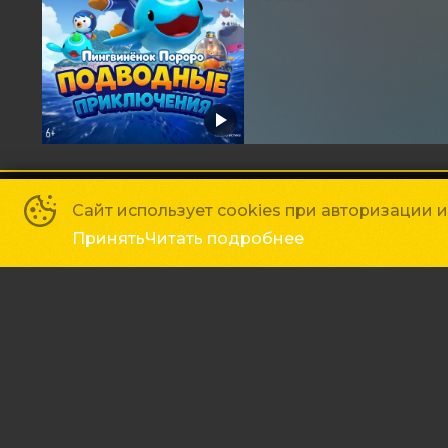
Основное
Зрителям
Сайт использует cookies при авторизации 
Афиша
Правила и соглаше
Принять
Читать подробнее
Возврат билетов
Оплата картой
Реквизиты
Сеть кинотеатров «Галактика»
©
2018-
2026