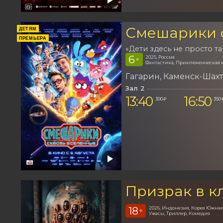
Смешарики 
ДЕТЯМ
ПРЕМЬЕРА
«Дети здесь не просто та
6
2025, Россия
+
Фантастика, Приключенческая 
Гагарин
Каменск-Шах
Зал 2
13:40
16:50
300 ₽
350 
Призрак в к
18
2026, Индонезия, Корея Южная
+
Ужасы, Триллер, Комедия